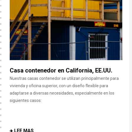
a
Casa contenedor en California, EE.UU.
Cas
paq
Nuestras casas contenedor se utilizan principalmente para
vivienda y oficina superior, con un diseño flexible para
ba
para
adaptarse a diversas necesidades, especialmente en los
Nuest
siguientes casos:
s
vivie
adapt
sigui
LEE MAS