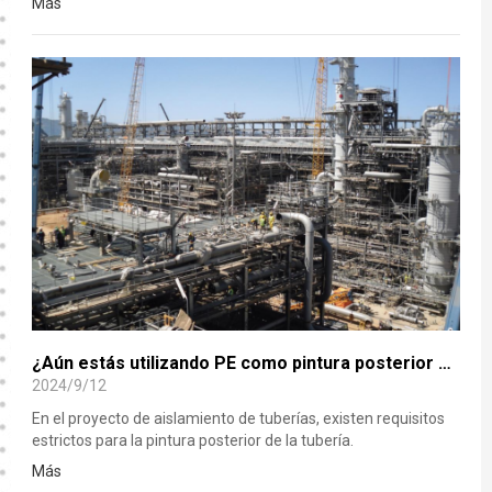
Más
nivel nacional e internacional! Sin mancha en la reputación.
Empresa de veletas de precios en los principales medios de
comunicación. Empresa miembro del consejo de la Unión de
Exportadores de Acero de China. Entre los 20 principales
proveedores de acero para revestimiento de China en 2019.
Entre los 100 principales proveedo
¿Aún estás utilizando PE como pintura posterior para las carcasas de aislamiento de las tuberías?
2024/9/12
En el proyecto de aislamiento de tuberías, existen requisitos
estrictos para la pintura posterior de la tubería.
Más