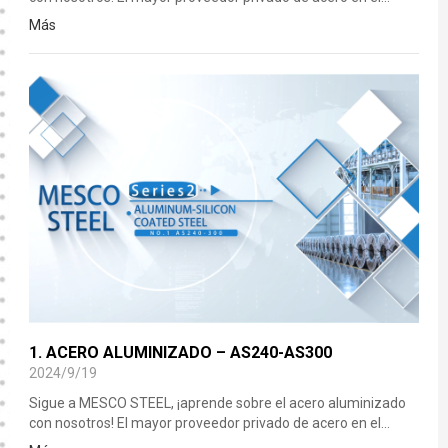
noreste de China. ¡17 años, 90 países, más de 700 clientes a
Más
nivel nacional e internacional! Sin mancha en la reputación.
Empresa de veletas de precios en los principales medios de
comunicación. Empresa miembro del consejo de la Unión de
Exportadores de Acero de China. Entre los 20 principales
proveedores de acero para revestimiento de China en 2019.
Entre los 100 principales proveedo
1. ACERO ALUMINIZADO – AS240-AS300
2024/9/19
Sigue a MESCO STEEL, ¡aprende sobre el acero aluminizado
con nosotros! El mayor proveedor privado de acero en el
noreste de China. ¡17 años, 90 países, más de 700 clientes a