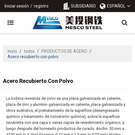
Iniciar sesión
/
registro
SUBSIDIARIO
ESPAÑOL
Inicio
/
todos
/
PRODUCTOS DE ACERO
/
Acero recubierto con polvo
Acero Recubierto Con Polvo
La bobina revestida de color es una placa galvanizada en caliente,
placa de zinc y aluminio galvanizada en caliente, placa galvanizada y
otros sustratos, el pretratamiento de la superficie (desengrasado
químico y tratamiento de conversión química), sobre la superficie
recubierta con una capa o varias capas de revestimiento orgánico, y
luego después del horneado productos de curado. Ancho: 30 mm a
1250 mm (± 2 mm) Espesor: 0,12 mm a 1,5 mm (± 0,02 mm) Norma: