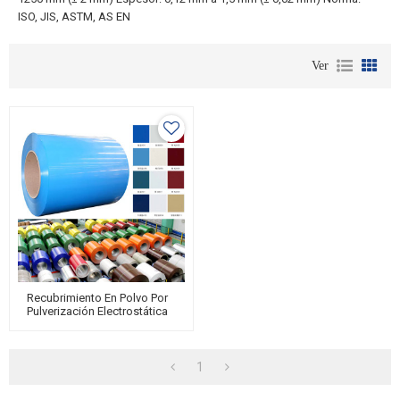
ISO, JIS, ASTM, AS EN
Ver
Recubrimiento En Polvo Por
Pulverización Electrostática
MESCO De Bobinas De
Acero Galvanizado PPGI
PPGL
1