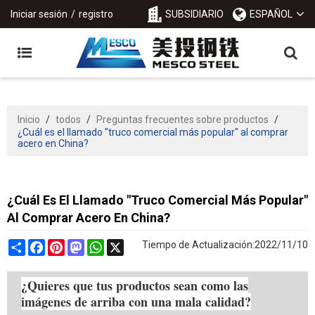
Iniciar sesión
/
registro
SUBSIDIARIO
ESPAÑOL
Inicio
/
todos
/
Preguntas frecuentes sobre productos
/
¿Cuál es el llamado "truco comercial más popular" al comprar
acero en China?
¿Cuál Es El Llamado "truco Comercial Más Popular"
Al Comprar Acero En China?
Share
Facebook
Pinterest
Mastodon
WhatsApp
X
Tiempo de Actualización:
2022/11/10
¿Quieres que tus productos sean como las
imágenes de arriba con una mala calidad?