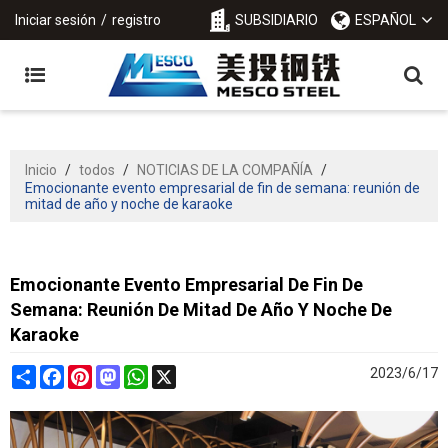
Iniciar sesión
/
registro
SUBSIDIARIO
ESPAÑOL
Inicio
/
todos
/
NOTICIAS DE LA COMPAÑÍA
/
Emocionante evento empresarial de fin de semana: reunión de
mitad de año y noche de karaoke
Emocionante Evento Empresarial De Fin De
Semana: Reunión De Mitad De Año Y Noche De
Karaoke
Share
Facebook
Pinterest
Mastodon
WhatsApp
X
2023/6/17