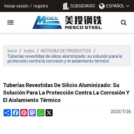
Iniciar sesión
/
registro
SUBSIDIARIO
ESPAÑOL
Inicio
/
todos
/
NOTICIAS DE PRODUCTOS
/
Tuberías revestidas de silicio aluminizado: su solución para la
protección contra la corrosión y el aislamiento térmico
Tuberías Revestidas De Silicio Aluminizado: Su
Solución Para La Protección Contra La Corrosión Y
El Aislamiento Térmico
Share
Facebook
Pinterest
Mastodon
WhatsApp
X
2023/7/26