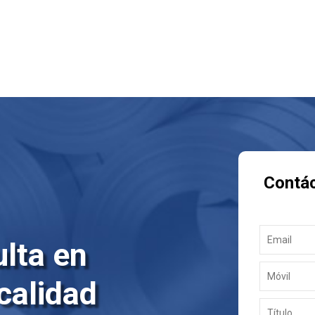
Contá
lta en
 calidad