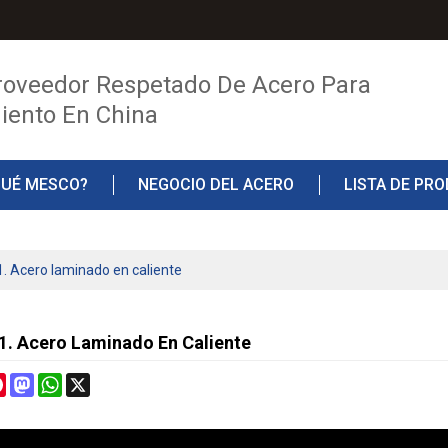
roveedor Respetado De Acero Para
iento En China
QUÉ MESCO?
NEGOCIO DEL ACERO
LISTA DE PR
TO
BLOG
1. Acero laminado en caliente
 1. Acero Laminado En Caliente
cebook
Pinterest
Mastodon
WhatsApp
X