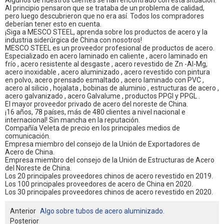
Algunos de nuestros clientes se han encontrado con esta situación.
Al principio pensaron que se trataba de un problema de calidad,
pero luego descubrieron que no era así. Todos los compradores
deberían tener esto en cuenta.
¡Siga a MESCO STEEL, aprenda sobre los productos de acero y la
industria siderúrgica de China con nosotros!
MESCO STEEL es un proveedor profesional de productos de acero.
Especializado en
acero laminado
en caliente
,
acero laminado
en
frío
,
acero resistente
al desgaste
, acero revestido
de Zn
-Al-Mg,
acero
inoxidable
, acero
aluminizado
,
acero revestido con pintura
en polvo, acero prensado esmaltado
,
acero
laminado
con
PVC
,
acero
al silicio
,
hojalata
,
bobinas
de aluminio
, estructuras
de acero
,
acero
galvanizado
,
acero
Galvalume
,
productos
PPGI
y
PPGL
.
El mayor proveedor privado de acero del noreste de China.
¡16 años, 78 países, más de 480 clientes a nivel nacional e
internacional! Sin mancha en la reputación.
Compañía Veleta de precio en los principales medios de
comunicación.
Empresa miembro del consejo de la Unión de Exportadores de
Acero de China.
Empresa miembro del consejo de la Unión de Estructuras de Acero
del Noreste de China.
Los 20 principales proveedores chinos de acero revestido en 2019.
Los 100 principales proveedores de acero de China en 2020.
Los 30 principales proveedores chinos de acero revestido en 2020.
Anterior
Algo sobre tubos de acero aluminizado.
Posterior