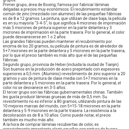
grupos.
Primer grupo, área de Boxing, famosa por fabricar láminas
delgadas a precios muy económicos. El recubrimiento estándar
común de zinc (mezclado con aluminio) de las pequeñas fábricas
es de 8 a 12 gramos. La pintura, que utilizan de clase baja, la película
es en su mayoría "3-4-5", lo que significa 4 micrones de imprimación
más 5 micrones de pintura superior en la parte delantera y 3
micrones de imprimación en la parte trasera. Por lo general, el color
puede desvanecerse en 1 o 2 años.
Las grandes fábricas pueden mantener el recubrimiento por
encima de los 20 gramos, su película de pintura es de alrededor de
5+7 micrones en la parte delantera y 5 micrones en la parte trasera,
por lo que el precio también es más alto que el de las pequeñas
fábricas.
Segundo grupo, provincia de Hebei (incluida la ciudad de Tianjin).
Son buenos en la producción de acero prepintado con espesores
superiores a 0,5 mm. (Aluminio) revestimiento de zinc superior a 20
gramos y uso de pintura de clase media con 5+7 micrones en la
parte delantera y 5 micrones en la parte trasera. Por lo general, el
color no se desvanece en 3-5 años.
El tercer grupo son las fábricas gubernamentales chinas. También
les gusta producir láminas gruesas de más de 0,5 mm. Su
revestimiento no es inferior a 80 gramos, utilizando pintura de las
10 mejores marcas del mundo, con 5+15-18 micrones en la parte
delantera y 5-9 micrones en la parte trasera. La resistencia a la
decoloración es de 8 a 10 años. Como puede notar, el precio
también es mucho más alto.
A la hora de comprar láminas recubiertas de color, es