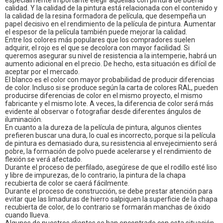
especialmente importante elegir aquellas con pintura de buena
calidad. Y la calidad de la pintura está relacionada con el contenido y
la calidad de la resina formadora de película, que desempeña un
papel decisivo en el rendimiento de la película de pintura. Aumentar
el espesor de la película también puede mejorar la calidad.
Entre los colores más populares que los compradores suelen
adquirir, el rojo es el que se decolora con mayor facilidad. Si
queremos asegurar su nivel de resistencia a la intemperie, habrá un
aumento adicional en el precio. De hecho, esta situación es difícil de
aceptar por el mercado.
El blanco es el color con mayor probabilidad de producir diferencias
de color. Incluso si se produce según la carta de colores RAL, pueden
producirse diferencias de color en el mismo proyecto, el mismo
fabricante y el mismo lote. A veces, la diferencia de color será más
evidente al observar o fotografiar desde diferentes ángulos de
iluminación.
En cuanto a la dureza de la película de pintura, algunos clientes
prefieren buscar una dura, lo cual es incorrecto, porque si la película
de pintura es demasiado dura, su resistencia al envejecimiento será
pobre, la formación de polvo puede acelerarse y el rendimiento de
flexión se verá afectado.
Durante el proceso de perfilado, asegúrese de que el rodillo esté liso
y libre de impurezas, de lo contrario, la pintura de la chapa
recubierta de color se caerá fácilmente.
Durante el proceso de construcción, se debe prestar atención para
evitar que las limaduras de hierro salpiquen la superficie de la chapa
recubierta de color, de lo contrario se formarán manchas de óxido
cuando llueva.