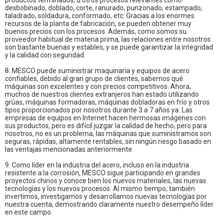
productos terminados, u otros procesos relevantes como
desbobinado, doblado, corte, ranurado, punzonado, estampado,
taladrado, soldadura, conformado, etc. Gracias a los enormes
recursos de la planta de fabricación, se pueden obtener muy
buenos precios con los procesos. Además, como somos su
proveedor habitual de materia prima, las relaciones entre nosotros
son bastante buenas y estables, y se puede garantizar la integridad
y la calidad con seguridad.
8. MESCO puede suministrar maquinaria y equipos de acero
confiables, debido al gran grupo de clientes, sabemos qué
máquinas son excelentes y con precios competitivos. Ahora,
muchos de nuestros clientes extranjeros han estado utilizando
grúas, máquinas formadoras, máquinas dobladoras en frío y otros
tipos proporcionados por nosotros durante 3 a 7 años ya. Las
empresas de equipos en Internet hacen hermosas imágenes con
sus productos, pero es difícil juzgar la calidad de hecho, pero para
nosotros, no es un problema, las máquinas que suministramos son
seguras, rápidas, altamente rentables, sin ningún riesgo basado en
las ventajas mencionadas anteriormente.
9. Como líder en la industria del acero, incluso en la industria
resistente a la corrosión, MESCO sigue participando en grandes
proyectos chinos y conoce bien los nuevos materiales, las nuevas
tecnologías y los nuevos procesos. Al mismo tiempo, también
invertimos, investigamos y desarrollamos nuevas tecnologías por
nuestra cuenta, demostrando claramente nuestro desempeño líder
en este campo.