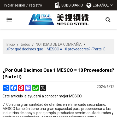
Iniciar sesión
/
registro
SUBSIDIARIO
ESPAÑOL
Inicio
/
todos
/
NOTICIAS DE LA COMPAÑÍA
/
¿Por qué decimos que 1 MESCO = 10 proveedores? (Parte II)
¿Por Qué Decimos Que 1 MESCO = 10 Proveedores?
(Parte II)
Share
Facebook
Pinterest
Mastodon
WhatsApp
X
2024/6/12
Este artículo le ayudará a conocer mejor MESCO.
7. Con una gran cantidad de clientes en el mercado secundario,
MESCO también tiene una gran capacidad para proporcionar a las
industrias de apoyo, por ejemplo, productos semimanufacturados y