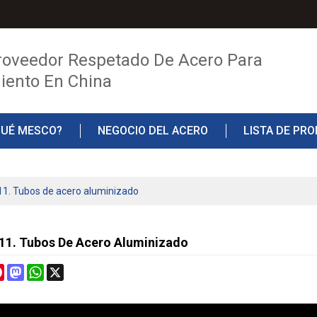
roveedor Respetado De Acero Para
iento En China
QUÉ MESCO?
NEGOCIO DEL ACERO
LISTA DE PR
TO
BLOG
11. Tubos de acero aluminizado
 11. Tubos De Acero Aluminizado
cebook
Pinterest
Mastodon
WhatsApp
X