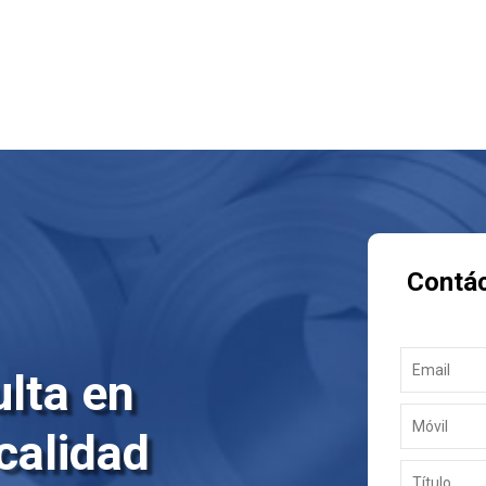
Contá
lta en
 calidad