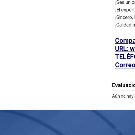
¡Sea un 
¡El exper
¡Sincero,
¡Calidad 
Compañ
URL: 
TELÉF
Corre
Evaluaci
Aún no hay 