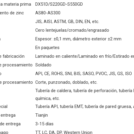
la materia prima
DX51D/S220GD-S550GD
ento de zinc
AS80-AS300
JIS, AISI, ASTM, GB, DIN, EN, etc.
Cero lentejuelas/cromado/engrasado
a
Espesor: ±0,1 mm, diámetro exterior ±2 mm
En paquetes
e fabricación
Laminado en caliente/Laminado en frío/Estirado en
e procesamiento
Soldado
o
API, CE, ROHS, SNI, BIS, SASO, PVOC, JIS, GS, ISO
de procesamiento
Corte, punzonado, doblado, etc.
Tubería de caldera, tubería de perforación, tubería 
química, etc.
cial
Tubería API, tubería EMT, tubería de pared gruesa, 
 entrega
Tianjin
 de entrega
3-15 días
pago
TT, LC, DA, DP, Western Union