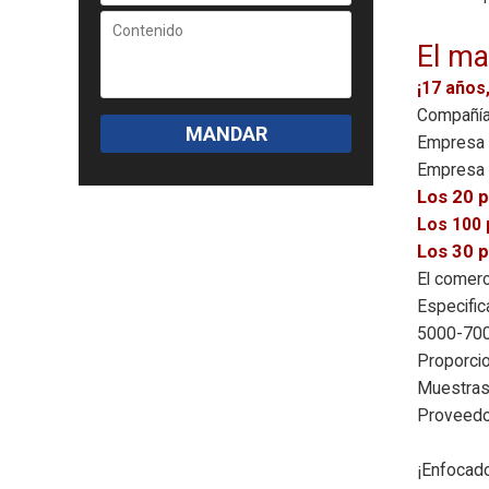
El ma
¡17 años
Compañía 
MANDAR
Empresa 
Empresa m
Los 20 p
Los 100 
Los 30 p
El comerc
Especific
5000-7000
Proporcio
Muestras 
Proveedor
¡Enfocado