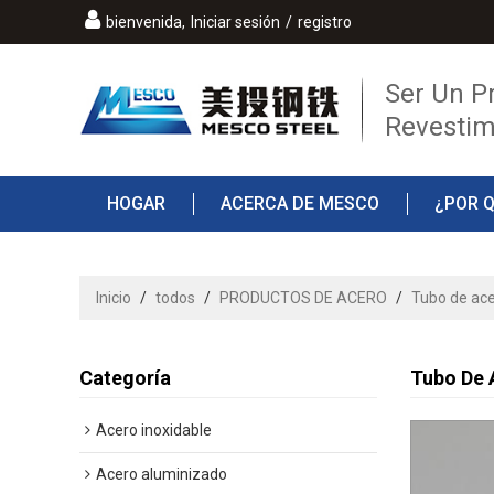
bienvenida,
Iniciar sesión
/
registro
Ser Un P
Revestim
HOGAR
ACERCA DE MESCO
¿POR 
PREGUNTAS MÁS FRECUENTES
CONTAC
Inicio
/
todos
/
PRODUCTOS DE ACERO
/
Tubo de ac
Categoría
Tubo De 
Acero inoxidable
Acero aluminizado