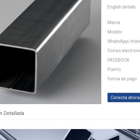
English details
Marca
Modelo
WhatsApp/chat
Correo electróni
FACEBOOK
Puerto
forma de pago
Conecta ahora
n Detallada