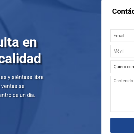
Contá
lta en
 calidad
s y siéntase libre
e ventas se
ntro de un día.