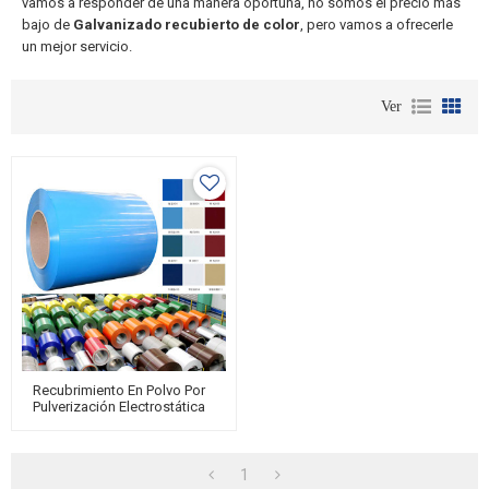
vamos a responder de una manera oportuna, no somos el precio más
bajo de
Galvanizado recubierto de color
, pero vamos a ofrecerle
un mejor servicio.
Ver
Recubrimiento En Polvo Por
Pulverización Electrostática
MESCO De Bobinas De
Acero Galvanizado PPGI
PPGL
1