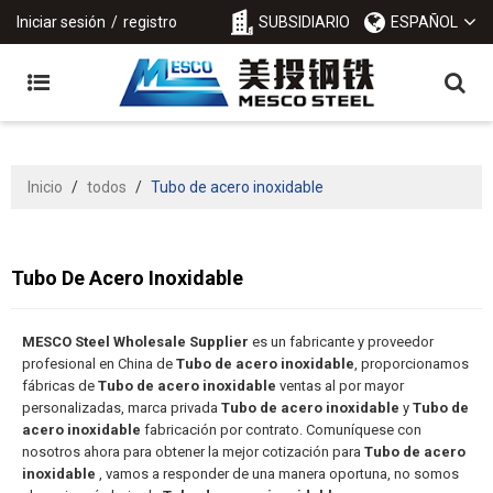
Iniciar sesión
/
registro
SUBSIDIARIO
ESPAÑOL
Inicio
/
todos
/
Tubo de acero inoxidable
Tubo De Acero Inoxidable
MESCO Steel Wholesale Supplier
es un fabricante y proveedor
profesional en China de
Tubo de acero inoxidable
, proporcionamos
fábricas de
Tubo de acero inoxidable
ventas al por mayor
personalizadas, marca privada
Tubo de acero inoxidable
y
Tubo de
acero inoxidable
fabricación por contrato. Comuníquese con
nosotros ahora para obtener la mejor cotización para
Tubo de acero
inoxidable
, vamos a responder de una manera oportuna, no somos