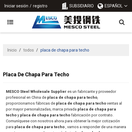
Iniciar sesión
/
registro
SUBSIDIARIO
ESPAÑOL
Inicio
/
todos
/
placa de chapa para techo
Placa De Chapa Para Techo
MESCO Steel Wholesale Supplier
es un fabricante y proveedor
profesional en China de
placa de chapa para techo
,
proporcionamos fábricas de
placa de chapa para techo
ventas al
por mayor personalizadas, marca privada
placa de chapa para
techo
y
placa de chapa para techo
fabricación por contrato.
Comuníquese con nosotros ahora para obtener la mejor cotización
para
placa de chapa para techo
, vamos a responder de una manera