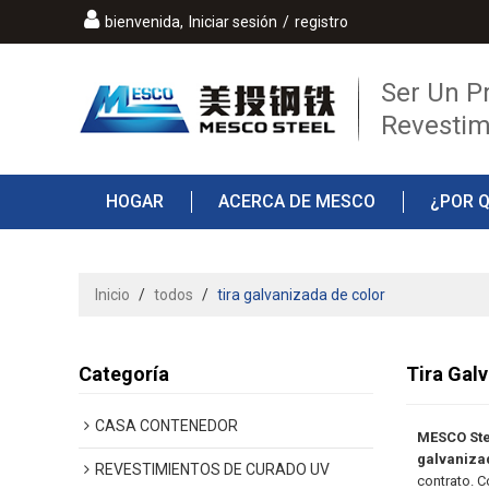
bienvenida,
Iniciar sesión
/
registro
Ser Un P
Revestim
HOGAR
ACERCA DE MESCO
¿POR 
PREGUNTAS MÁS FRECUENTES
CONTAC
Inicio
/
todos
/
tira galvanizada de color
Categoría
Tira Gal
CASA CONTENEDOR
MESCO Ste
galvaniza
REVESTIMIENTOS DE CURADO UV
contrato. 