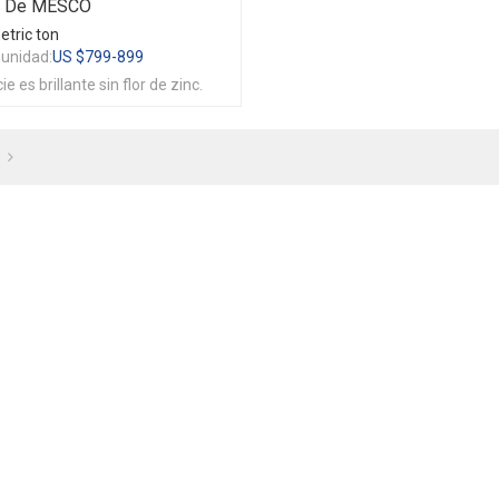
as De MESCO
etric ton
 unidad:
US $
799-899
ie es brillante sin flor de zinc.