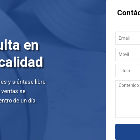
Contá
lta en
 calidad
s y siéntase libre
e ventas se
ntro de un día.