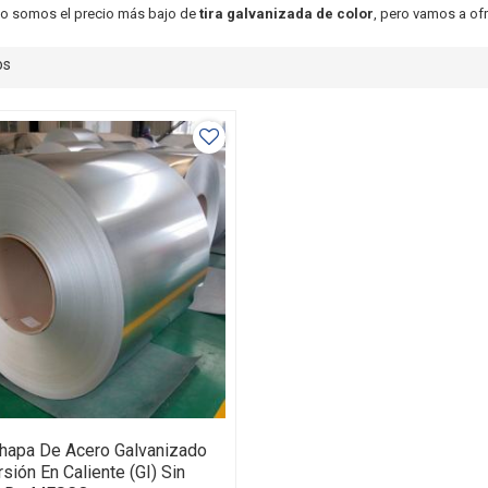
no somos el precio más bajo de
tira galvanizada de color
, pero vamos a ofr
os
hapa De Acero Galvanizado
sión En Caliente (GI) Sin