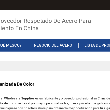
roveedor Respetado De Acero Para
iento En China
QUÉ MESCO?
NEGOCIO DEL ACERO
LISTA DE PR
TO
BLOG
vanizada De Color
el Wholesale Supplier
es un fabricante y proveedor profesional en China d
da de color
ventas al por mayor personalizadas, marca privada
tira galvani
Comuníquese con nosotros ahora para obtener la mejor cotización para
tira g