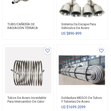
TUBO/CAÑERÍA DE
Sistema De Escape Para
RADIACIÓN TÉRMICA
Vehículos De Acero
ALUMINIZADA MESCO
Inoxidable Y Acero
US $
890-899
Aluminizado MESCO
Tubos De Acero Inoxidable
Soldadura MESCO De Tubos
Para Intercambio De Calor
Y Tuberías De Acero
MESCO STEEL
Inoxidable Para Intercambio
US $
1699-2099
De Calor/transferencia De